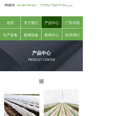
首页
关于我们
产品中心
厂区环境
生产设备
检测设备
新闻中心
联系我们
产品中心
PRODUCT CENTER
끀