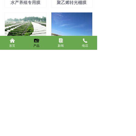
水产养殖专用膜
聚乙烯转光棚膜
낀
끡
뀴
끅
首页
产品
新闻
电话
冬枣专用膜
PO膜
上一页
1
/
4
下一页
联系人：吴经理
办公电话：03725880160
03725880161
联系电话：19939263091
邮箱：1352811789@qq.com