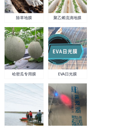
除草地膜
聚乙烯流滴地膜
哈密瓜专用膜
EVA日光膜