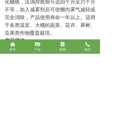
化棚膜，流滴持效期可达四个月至六个月
不等，加入减雾剂后可使棚内雾气减轻或
完全消除，产品使用寿命一年以上。适用
于各类温室、大棚的蔬菜、花卉、果树、
瓜果类作物覆盖栽培。
产品规格：
낀
끡
뀴
끅
首页
产品
新闻
电话
幅宽：2---20m
厚度：0.06--0.14mm
前一个：
无
ꄴ
后一个：
无
ꄲ
联系人：吴经理
办公电话：03725880160
03725880161
联系电话：19939263091