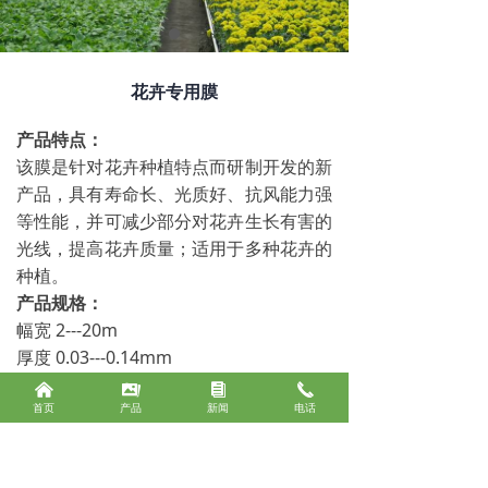
花卉专用膜
产品特点：
该膜是针对花卉种植特点而研制开发的新
产品，具有寿命长、光质好、抗风能力强
等性能，并可减少部分对花卉生长有害的
光线，提高花卉质量；适用于多种花卉的
种植。
产品规格：
幅宽 2---20m
厚度 0.03---0.14mm
낀
끡
뀴
끅
首页
产品
新闻
电话
前一个：
无
ꄴ
后一个：
花卉专用膜
ꄲ